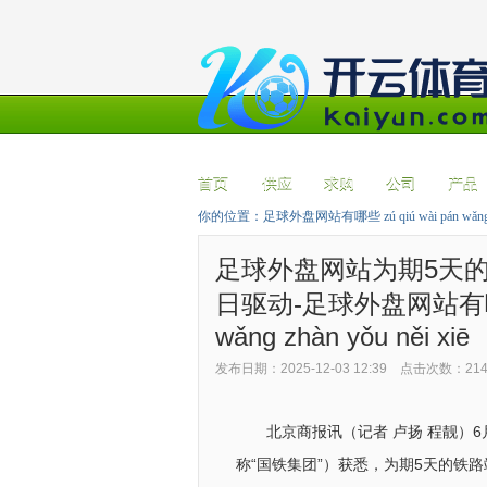
首页
供应
求购
公司
产品
你的位置：
足球外盘网站有哪些 zú qiú wài pán wǎng zh
足球外盘网站为期5天
日驱动-足球外盘网站有哪些 z
wǎng zhàn yǒu něi xiē
发布日期：2025-12-03 12:39 点击次数：21
北京商报讯（记者 卢扬 程靓）
称“国铁集团”）获悉，为期5天的铁