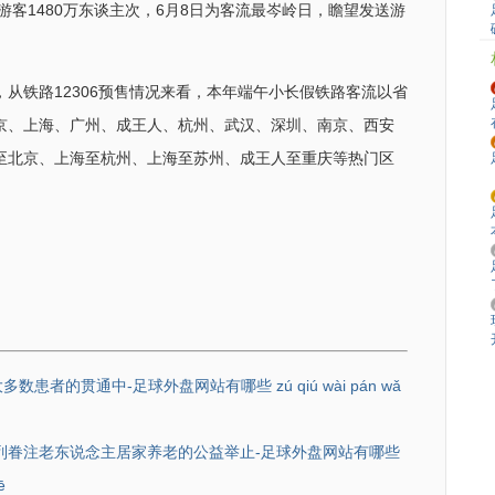
游客1480万东谈主次，6月8日为客流最岑岭日，瞻望发送游
从铁路12306预售情况来看，本年端午小长假铁路客流以省
京、上海、广州、成王人、杭州、武汉、深圳、南京、西安
至北京、上海至杭州、上海至苏州、成王人至重庆等热门区
患者的贯通中-足球外盘网站有哪些 zú qiú wài pán wǎ
列眷注老东说念主居家养老的公益举止-足球外盘网站有哪些
ē