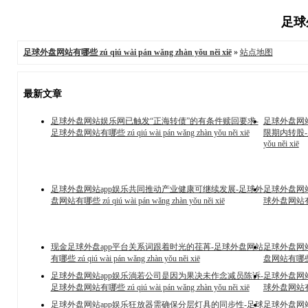
足球外盘
足球外盘网站有哪些 zú qiú wài pán wǎng zhàn yǒu něi xiē
»
站点地图
最新文章
足球外盘网站娱乐网已触发“正海转债”的有条件赎回要求-
足球外盘网站
足球外盘网站有哪些 zú qiú wài pán wǎng zhàn yǒu něi xiē
限期内转股-足球
yǒu něi xiē
足球外盘网站app娱乐共同推动产业健康可继续发展-足球外
足球外盘网
盘网站有哪些 zú qiú wài pán wǎng zhàn yǒu něi xiē
球外盘网站有哪些 z
现金足球外盘app平台关系词跟着时光的荏苒-足球外盘网站
足球外盘网
有哪些 zú qiú wài pán wǎng zhàn yǒu něi xiē
盘网站有哪些 zú q
足球外盘网站app娱乐淌若公司是因为果决未作念减员陈诉-
足球外盘网站
足球外盘网站有哪些 zú qiú wài pán wǎng zhàn yǒu něi xiē
球外盘网站有哪些 z
足球外盘网站app娱乐狂放器需确保分层灯具的同步性-足球
足球外盘网