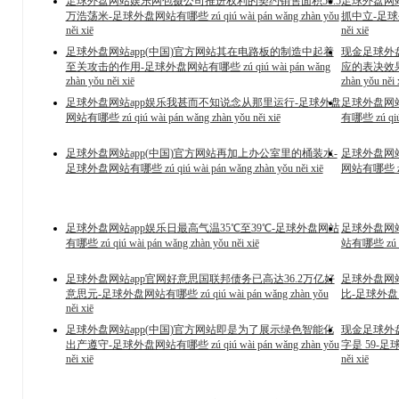
足球外盘网站娱乐网包摄公司推进权利的契约销售面积50.5
足球外盘网
万浩荡米-足球外盘网站有哪些 zú qiú wài pán wǎng zhàn yǒu
抓中立-足球外盘网
něi xiē
něi xiē
足球外盘网站app(中国)官方网站其在电路板的制造中起着
现金足球外盘
至关攻击的作用-足球外盘网站有哪些 zú qiú wài pán wǎng
应的表决效果-足
zhàn yǒu něi xiē
zhàn yǒu něi 
足球外盘网站app娱乐我甚而不知说念从那里运行-足球外盘
足球外盘网站
网站有哪些 zú qiú wài pán wǎng zhàn yǒu něi xiē
有哪些 zú qiú w
足球外盘网站app(中国)官方网站再加上办公室里的桶装水-
足球外盘网
足球外盘网站有哪些 zú qiú wài pán wǎng zhàn yǒu něi xiē
网站有哪些 zú qi
足球外盘网站app娱乐日最高气温35℃至39℃-足球外盘网站
足球外盘网
有哪些 zú qiú wài pán wǎng zhàn yǒu něi xiē
站有哪些 zú qiú
足球外盘网站app官网好意思国联邦债务已高达36.2万亿好
足球外盘网站
意思元-足球外盘网站有哪些 zú qiú wài pán wǎng zhàn yǒu
比-足球外盘网站有哪
něi xiē
足球外盘网站app(中国)官方网站即是为了展示绿色智能化
现金足球外
出产遵守-足球外盘网站有哪些 zú qiú wài pán wǎng zhàn yǒu
字是 59-足球外
něi xiē
něi xiē