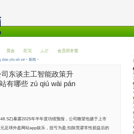
展会
新闻
人才
会员商务室
àn yǒu něi xiē
>
新闻
>
公司东谈主工智能政策升
些 zú qiú wài pán
5
248.SZ)暴露2025年半年度功绩预报，公司瞻望包摄于上市
0万元足球外盘网站app娱乐，扭亏为盈;扣除荒谬常性损益后的