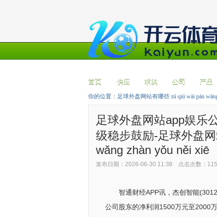
首页
供应
求购
公司
产品
你的位置：
足球外盘网站有哪些 zú qiú wài pán wǎng zh
足球外盘网站app娱乐
级稳步鼓励-足球外盘网站有哪
wǎng zhàn yǒu něi xiē
发布日期：2026-06-30 11:38 点击次数：11
智通财经APP讯，杰创智能(301
公司股东的净利润1500万元至200