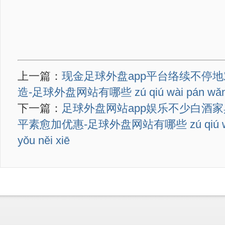
上一篇：
现金足球外盘app平台络续不停
造-足球外盘网站有哪些 zú qiú wài pán wǎng z
下一篇：
足球外盘网站app娱乐不少白酒
平素愈加优惠-足球外盘网站有哪些 zú qiú wài 
yǒu něi xiē