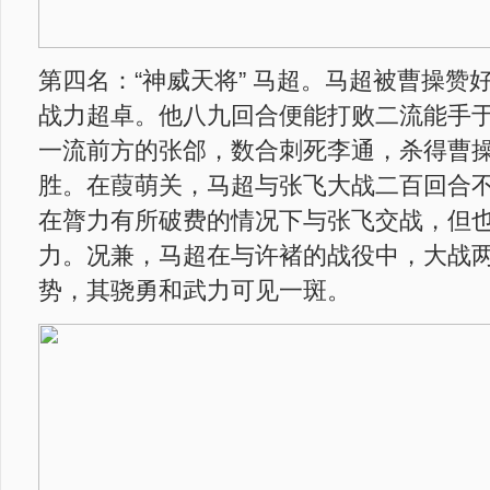
第四名：“神威天将” 马超。马超被曹操赞好
战力超卓。他八九回合便能打败二流能手
一流前方的张郃，数合刺死李通，杀得曹
胜。在葭萌关，马超与张飞大战二百回合
在膂力有所破费的情况下与张飞交战，但
力。况兼，马超在与许褚的战役中，大战
势，其骁勇和武力可见一斑。