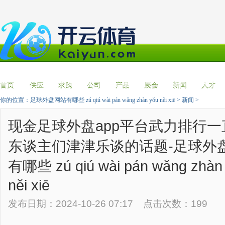
首页
供应
求购
公司
产品
展会
新闻
人才
你的位置：
足球外盘网站有哪些 zú qiú wài pán wǎng zhàn yǒu něi xiē
>
新闻
>
现金足球外盘app平台武力排行一
东谈主们津津乐谈的话题-足球外
有哪些 zú qiú wài pán wǎng zhàn
něi xiē
发布日期：2024-10-26 07:17 点击次数：199