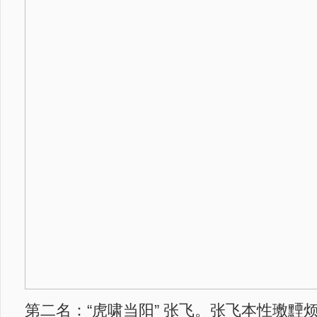
第二名：“虎啸当阳” 张飞。张飞本性璷黫