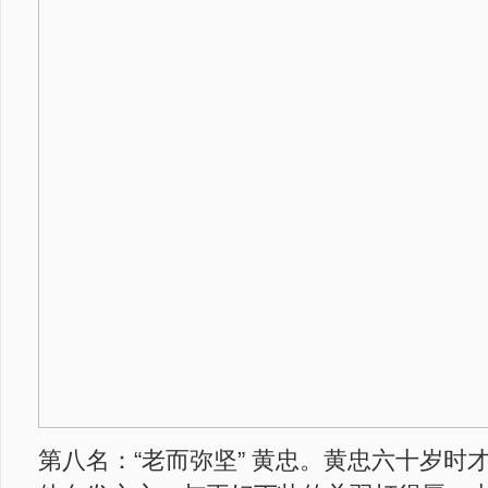
第八名：“老而弥坚” 黄忠。黄忠六十岁时