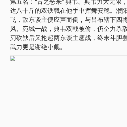
第五名：“古之恶来” 典韦。典韦力大无限
达八十斤的双铁戟在他手中挥舞安稳。濮
飞，敌东谈主便应声而倒，与吕布辖下四
风。宛城一战，典韦双戟被偷，仍奋力杀
刃砍缺后又抡起两东谈主鏖战，终末斗胆
武力更是谢绝小觑。