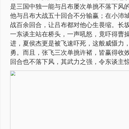
是三国中独一能与吕布屡次单挑不落下风
他与吕布大战五十回合不分输赢；在小沛
战百余回合，让吕布都对他心生畏缩。长
一东谈主站在桥头，一声吼怒，竟吓得曹
进，夏侯杰更是被飞速吓死，这般威慑力
勇。而且，张飞三次单挑许褚，皆赢得收
回合也不落下风，其武力之强，令东谈主