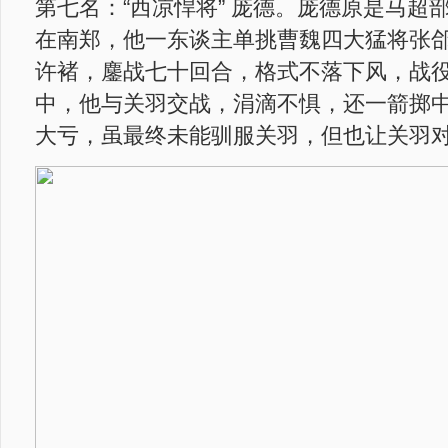
第七名：“西凉悍将” 庞德。庞德原是马超
在南郑，他一东谈主单挑曹魏四大猛将张
许褚，鏖战七十回合，格式不落下风，战
中，他与关羽交战，涓滴不惧，还一箭掷
大亏，虽最终未能驯服关羽，但也让关羽