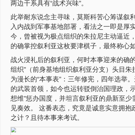
两边干系具有“战术兴味”。
此举耐东说念主寻味，莫斯科苦心筹谋叙
入内战到军事基地部署，看法之一即是厚
今，曾被视为极点组织的朱拉尼主动逼近
的确掌控叙利亚这枚要津棋子，最终称心
战火浸礼后的叙利亚，何时本事迎来的确的
组织”（前身基地组织叙利亚分支）头目朱
为漫长的“本事表”：三年修宪，四年选举。
的武装首领，如今也运转驳倒治国理政，示
想维”惩办国度，并坦言叙利亚的鼎新至少
见奏效。 这番表态，究竟是诚意实意拥抱
之计？且待本事来考试。