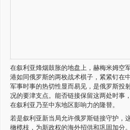
在叙利亚烽烟鼓胀的地盘上，赫梅米姆空
港如同俄罗斯的两枚战术棋子，紧紧钉在
军事时事的热切性显而易见，是俄罗斯投
况的要津支点。能否链接保留这两处时事
在叙利亚乃至中东地区影响力的隆替。
若是叙利亚新当局允许俄罗斯链接守护，
橄榄枝，为新政权的海外招供和巩固加分。