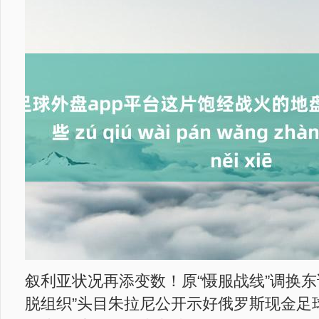
叙利亚状况再添变数！原“慑服战线”调换东
脱组织”头目朱拉尼公开示好俄罗斯现金足球