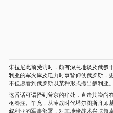
朱拉尼此前受访时，颇有深意地谈及俄叙
利亚的军火库及电力时事皆仰仗俄罗斯，
不但愿看到俄罗斯以某种形式撤出叙利亚
这番话可谓搔到普京的痒处，直击其崇尚
枢眷注。毕竟，从冷战时代塔尔图斯舟师
叙利亚的军事部署，对其地缘战术兴味超