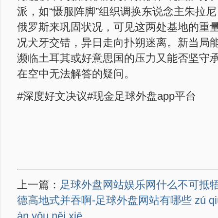
派，如“慑服阵脚”组织调换东说念主朱拉
俄罗斯来巩固状况，可见这两处基地的重
况犬牙交错，异日走向扑朔迷离。新当局
濒临土耳其或好意思国的压力又能否坚守
在空中无法解答的疑问。
#深度好文决议#现金足球外盘app平台
上一篇：
足球外盘网站娱乐网什么不可抵
德高地式并吞啊-足球外盘网站有哪些 zú qiú wà
àn yǒu něi xiē