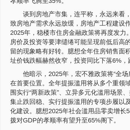
孝顺率飞腾至35%。
谈到房地产市集，连平称，永远来看，
致房地产需求永远放缓，房地产工程建设
2025年，稳楼市住房金融政策将再度发力
房价及投资等要津缱绻可能呈现前低后高
留的现象略有好转。臆想全年住房销售面积
址价钱跌幅赫然收窄，投资同比下落6%，
他暗示，2025年，宏不雅政策将“全场
在首要位置。全年提振滥用将从多个重领
围实行“两新政策”、立异多元化滥用场景
集止跌回稳、实行提振滥用的专项步履以
化建设。臆想2025年社会滥用品零卖增长5
拨对GDP的孝顺率有望升至65%阁下。