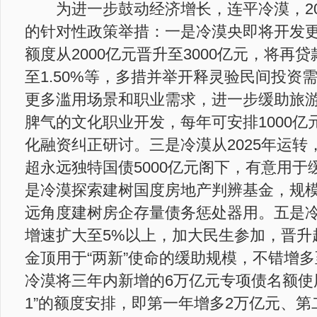
为进一步鼓动经济增长，连平冷漠，20
的针对性政策举措：一是冷漠央即将开发
额度从2000亿元晋升至3000亿元，将再贷
至1.50%等，多措并举开释灵验民间投资
更多滥用场景和职业需求，进一步缓助旅
脾气的文化职业开发，每年可安排1000亿元
化融资纠正研讨。三是冷漠从2025年运转
超永远独特国债5000亿元阁下，有意用于
是冷漠探索建树国度房地产判辨基金，规
远角度建树房企存量债务惩处器用。五是
增速扩大至5%以上，加大民生参加，晋升
金顶用于“两新”使命的缓助规模，不错增多至
冷漠将三年内新增的6万亿元专项债名额使用
1”的额度安排，即第一年增多2万亿元、第