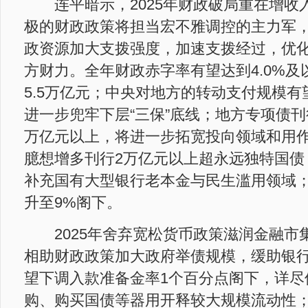
连平暗示，2025年财政破局重在增收
极的财政政策将担当宏不雅调控的主力军
政资源加大支拨强度，加速支拨经过，优
方财力。全年财政赤字率有望达到4.0%
5.5万亿元；中央对地方的转动支付规模有
进一步兜牢下层“三保”底线；地方专项债刊
万亿元以上，将进一步拓宽投向领域和用
臆想增多刊行2万亿元以上超永远独特国债
补充国有大型银行老本金与民生滥用领域
升至9%阁下。
2025年舍弃宽松货币政策滋润金融市
相助财政政策加大政府举债规模，缓助银
望下调入款准备金率1个百分点阁下，详尽
购、购买国债等器用开释较大规模流动性