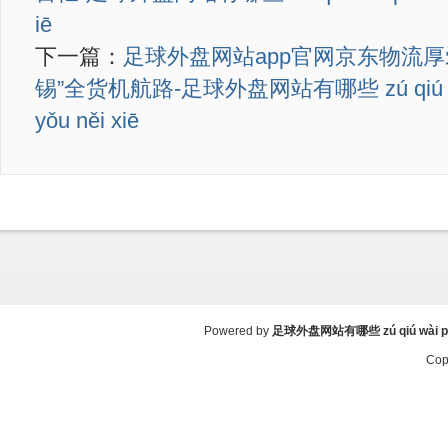
iē
下一篇：
足球外盘网站app官网京东物流厚
锡”全货机航路-足球外盘网站有哪些 zú qiú wài
yǒu něi xiē
Powered by
足球外盘网站有哪些 zú qiú wài pán 
Cop