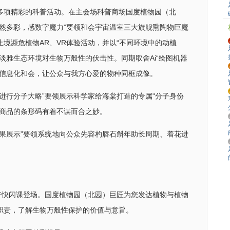
多项精彩的科普活动。在主会场科普商场国度植物园（北
当然多彩，感数字魔力”要领和会宇宙温室三大旗舰熏陶物巨魔
境濒危植物AR、VR体验活动，并以“不同环境中的动植
淡雅生态环境对生物万般性的伏击性。同期取舍Ai“绘图机器
字信息化和会，让公众与我方心爱的物种同框成像。
进行分子大略”要领展示科学家给海棠打造的专属"分子身份
市商品的条形码有着不谋而合之妙。
效果展示”要领系统地向公众先容杓唇石斛年助长周期、着花进
科普快闪课登场。国度植物园（北园）巨匠为您发达植物与植物
职责，了解生物万般性保护的价值与意旨。