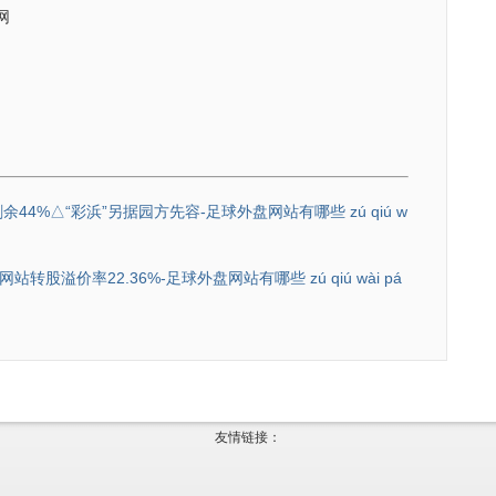
网
44%△“彩浜”另据园方先容-足球外盘网站有哪些 zú qiú w
站转股溢价率22.36%-足球外盘网站有哪些 zú qiú wài pá
友情链接：