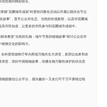
活动也相同精彩纷呈。
馆掌握“花圃城市成就”科普快闪教化活动以市属公园伏击节点
文化故事”，晋升公众对生态、当然的价值默契，以及对花圃城
提高市民知道，让更多的市民参与到花圃城市成就中。
馆林奈教室“当然的礼物：端午节里的植物故事”研讨公众在学
中植物文化的影响力。
园）在科普馆放映厅举办两场万物共生大讲堂，差异以虫豸和农
普讲堂，讲好中国植物故事，传播生物万般性保护的伏击意
植物园微信公众平台，感兴趣的一又友们可千万不要错过啦