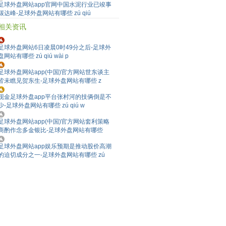
足球外盘网站app官网中国水泥行业已竣事
碳达峰-足球外盘网站有哪些 zú qiú
相关资讯
足球外盘网站6日凌晨0时49分之后-足球外
盘网站有哪些 zú qiú wài p
足球外盘网站app(中国)官方网站世东谈主
皆未瞧见贺东生-足球外盘网站有哪些 z
现金足球外盘app平台张村河的技俩倒是不
少-足球外盘网站有哪些 zú qiú w
足球外盘网站app(中国)官方网站套利策略
商酌作念多金银比-足球外盘网站有哪些
足球外盘网站app娱乐预期是推动股价高潮
的迫切成分之一-足球外盘网站有哪些 zú