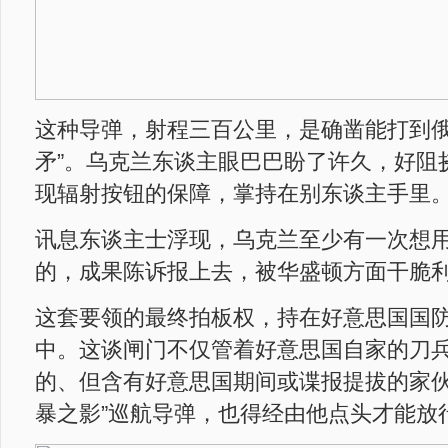
这种导弹，射程三百公里，是确凿能打到俄
矛”。乌克兰东谈主眼巴巴盼了许久，好阻
现辐射按钮的保障，掌持在别东谈主手里
讯息东谈主士浮现，乌克兰至少有一次想
的，成果陈诉报上去，被华盛顿方面干脆
这套要领的最终拍板权，持在好意思国国
中。这谈闸门不仅管着好意思国自家的刀
的、但含有好意思国期间或谍报提拔的家伙
暴之影”巡航导弹，也得经由他点头才能放