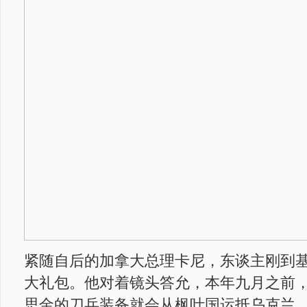
紧随自后的加拿大总理卡尼，东谈主刚到
大礼包。他对着镜头答允，本年九月之前
思金的刀兵装备就会从枫叶国运抵乌克兰