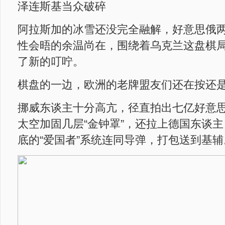
泽连斯基当众破碎
阿拉斯加的冰雪还没完全融解，好意思俄
性会晤的余温尚在，围绕着乌克兰这盘棋
了新的叮咛。
棋盘的一边，欧洲的老牌盟友们还在按还
挪威东谈主十分高亢，径直拍出七亿好意
太空加固几层“金钟罩”，还拉上德国东谈
底的“爱国者”系统连同导弹，打包送到基辅