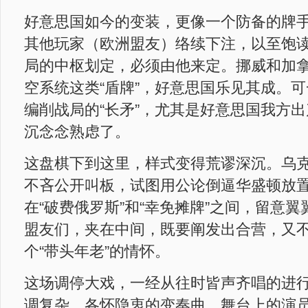
好意思国如今的变装，更像一个防备的牌
其他玩家（欧洲盟友）络续下注，以至饱
局的中枢划定，必须由他来定。挪威和加
空系统这类“盾牌”，好意思国乐见其成。
编削战局的“长矛”，尤其是好意思国我方
沉念念熟虑了。
这盘棋下到这里，样式变得荒谬深沉。乌
不吝公开叫板，试图用公论倒逼华盛顿放
在“破费俄罗斯”和“幸免摊牌”之间，留意
盟友们，夹在中间，既要阐发出合营，又
个“带头年老”的情怀。
这场调停大戏，一经从往时皆声齐唱的进
调复杂、各怀隐衷的变奏曲。舞台上的演