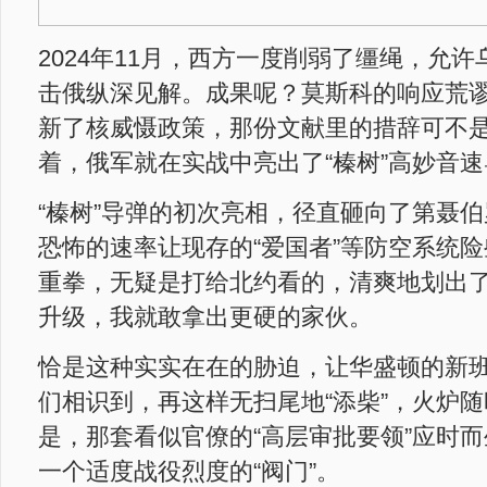
2024年11月，西方一度削弱了缰绳，允
击俄纵深见解。成果呢？莫斯科的响应荒
新了核威慑政策，那份文献里的措辞可不
着，俄军就在实战中亮出了“榛树”高妙音
“榛树”导弹的初次亮相，径直砸向了第聂
恐怖的速率让现存的“爱国者”等防空系统
重拳，无疑是打给北约看的，清爽地划出
升级，我就敢拿出更硬的家伙。
恰是这种实实在在的胁迫，让华盛顿的新
们相识到，再这样无扫尾地“添柴”，火炉
是，那套看似官僚的“高层审批要领”应时
一个适度战役烈度的“阀门”。