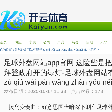
首页
供应
求购
公司
产品
展会
新闻
人才
你的位置：
足球外盘网站有哪些 zú qiú wài pán wǎng zhàn yǒu něi xiē
>
新闻
>
足球外盘网站app官网 这险些是
拜登政府开的绿灯-足球外盘网站
zú qiú wài pán wǎng zhàn yǒu něi
发布日期：2025-10-17 11:38 点击次数：178
援乌变奏曲：好意思国暗暗踩下刹车足球外