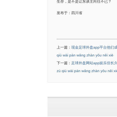
生存，是不是让东谈主向往不已？
发布于：四川省
上一篇：
现金足球外盘app平台他们成
qiú wài pán wǎng zhàn yǒu něi xiē
下一篇：
足球外盘网站app娱乐但长久
zú qiú wài pán wǎng zhàn yǒu něi xi