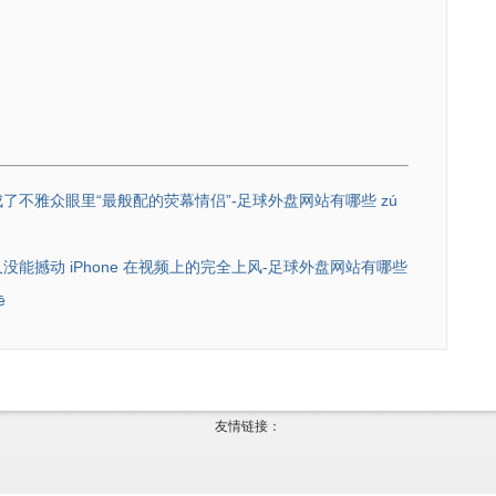
了不雅众眼里“最般配的荧幕情侣”-足球外盘网站有哪些 zú
没能撼动 iPhone 在视频上的完全上风-足球外盘网站有哪些
ē
友情链接：