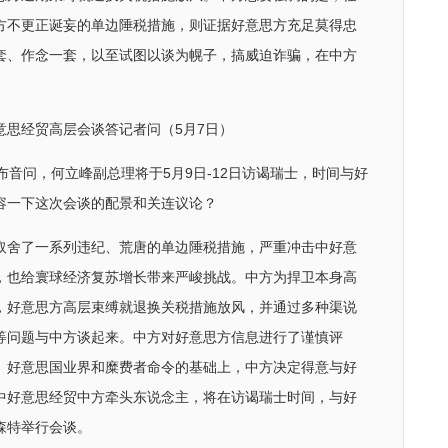
方不更正诞妄的单边陲税措施，则证据好意思方充足莫得忠
套、作念一套，以至试图以谈为幌子，搞威迫诈骗，在中方
思经贸高层会谈答记者问（5月7日）
音问，何立峰副总理将于5月9日-12日访谒瑞士，时间与好
容一下这次会谈的配景和关连议论？
舍了一系列违纪、荒唐的单边陲税措施，严重冲击中好意
，也给寰球经济复苏增长带来严峻挑战。中方为捍卫本身高
，好意思方高层束缚就退换关税措施放风，并通过多种渠说
等问题与中方谈起来。中方对好意思方信息进行了谨慎评
、好意思国业界和糜费者命令的基础上，中方决定得意与好
中好意思经贸中方牵头东说念主，将在访谒瑞士时间，与好
森特举行会谈。