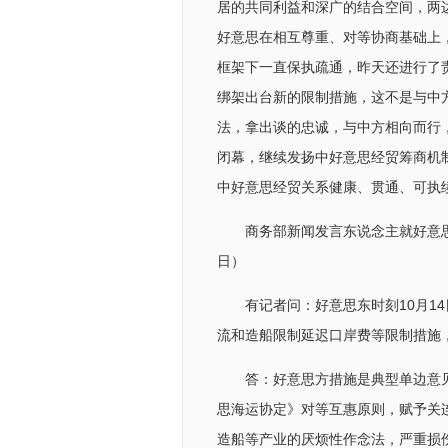
居的共同利益和深广的结合空间，两
好意思在相互尊重、对等协商基础上
框架下一直保执疏通，昨天还进行了
绑架出台新的限制措施，这不是与中
法，拿出谈的忠诚，与中方相向而行
闭幕，继续发扬中好意思经贸筹商机
中好意思经贸关系健康、贯通、可执
商务部新闻发言东说念主就好意思对
日）
有记者问：好意思东时刻10月14
流和造船限制延迟口岸费等限制措施
答：好意思方措施是典型单边意见
思海运协定》对等互惠原则，赋予关
造船等产业的厌烦性作念法，严重损