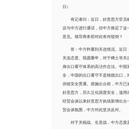
日）
有记者问：近日，好意思方官员称
议与中方进行通话，但中方推迟了这
意见。领导商务部对此有何驳倒？
答：中方矜重到关连情况。近日，中
关连态度。我愿重申，对于稀土等关
身出口看守体系的高洁作念法。中国
全，中国的出口看守不是独揽出口，
供链安全贯通。措施出台前，中方已
好意思方，历久泛化国度安全，滥用
经贸会谈以来好意思方执续新增出台
贸会谈氛围，中方对此坚决反对。
对于关税战、生意战，中方态度是