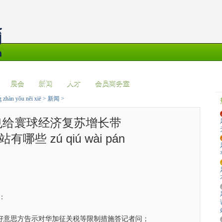
展会
新闻
人才
会员商务室
àn yǒu něi xiē
>
新闻
>
也给寰球经济复苏增长带
些 zú qiú wài pán
：
意思方告示对华加征关税等限制措施答记者问；