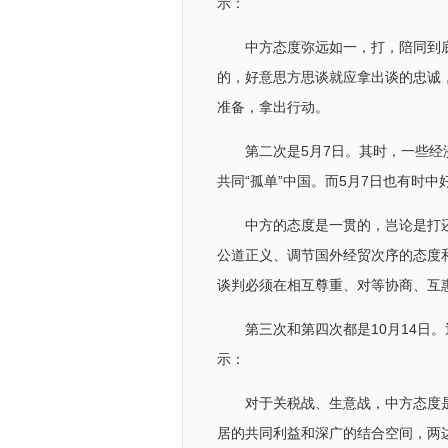
示：
中方态度弥远如一，打，陪同到底
的，好意思方思谈就应拿出谈的忠诚
准备，拿出行动。
第二次是5月7日。其时，一些经济
共同“孤单”中国。而5月7日也有时
中方的态度是一贯的，岂论是打还
公道正义、调节国外经贸次序的态度
谈判必须在相互尊重、对等协商、互
第三次和第四次都是10月14日。
示：
对于关税战、生意战，中方态度是
居的共同利益和深广的结合空间，两