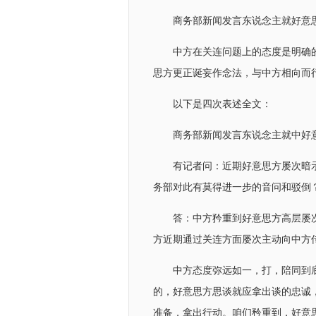
商务部新闻发言东说念主就好意思对
中方在关连问题上的态度是明确的
思方更正诞妄作念法，与中方相向而
以下是四次表述全文：
商务部新闻发言东说念主就中好意
有记者问：近期好意思方屡次暗示
务部对此有莫得进一步的音问和驳倒
答：中方矜重到好意思方高层屡次
方近期通过关连方面屡次主动向中方
中方态度弥远如一，打，陪同到底
的，好意思方思谈就应拿出谈的忠诚
准备，拿出行动。咱们矜重到，好意