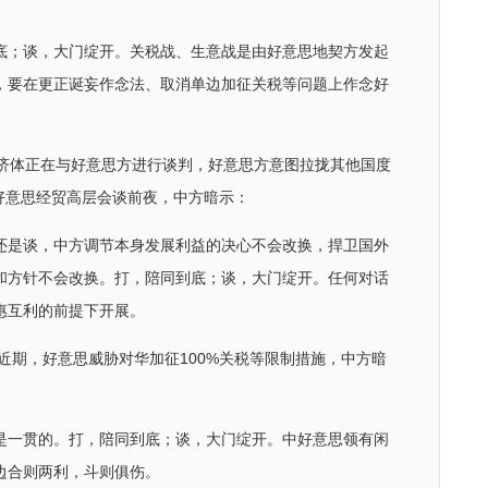
；谈，大门绽开。关税战、生意战是由好意思地契方发起
，要在更正诞妄作念法、取消单边加征关税等问题上作念好
体正在与好意思方进行谈判，好意思方意图拉拢其他国度
中好意思经贸高层会谈前夜，中方暗示：
是谈，中方调节本身发展利益的决心不会改换，捍卫国外
和方针不会改换。打，陪同到底；谈，大门绽开。任何对话
惠互利的前提下开展。
近期，好意思威胁对华加征100%关税等限制措施，中方暗
一贯的。打，陪同到底；谈，大门绽开。中好意思领有闲
边合则两利，斗则俱伤。