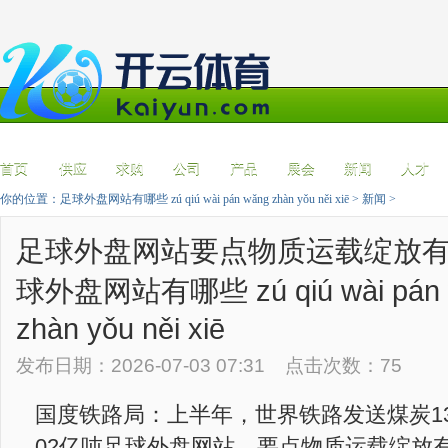
首页
供应
求购
公司
产品
展会
新闻
人才
你的位置：
足球外盘网站有哪些 zú qiú wài pán wǎng zhàn yǒu něi xiē
>
新闻
>
足球外盘网站要点物质运载绽放有
球外盘网站有哪些 zú qiú wài pán 
zhàn yǒu něi xiē
发布日期：2026-07-03 07:31 点击次数：75
国度铁路局：上半年，世界铁路发送煤炭13.
02亿吨足球外盘网站，要点物质运载绽放