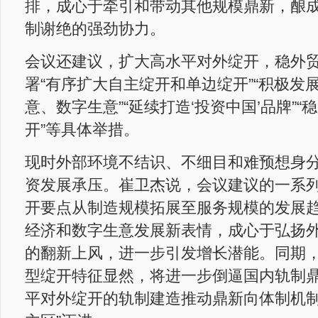
排，成心于牵引和带动其他规模鼎新，酿
制谢绝的强劲协力。
会议还建议，扩大高水平对外绽开，稳外
署“有序扩大自主绽开和单边绽开”“积极发
意、数字生意”“延续打造‘投资中国’品牌”
开”等具体举措。
现时外部环境不结识、不细目和难预想身
资发展承压。崔卫杰说，会议建议的一系
开要点从制造规模拓展至服务规模的发展
经济和数字生意发展新表情，成心于弘扬
的翻新上风，进一步引发增长潜能。同期
型绽开特征显然，将进一步倒逼国内轨制
平对外绽开的轨制建造推动鼎新向体制机制的