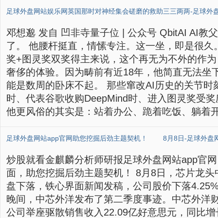
邓想邈 发自 凹非寺量子位 | 公众号 QbitAI AI教父Ge
了。 他腰杆挺直，情愫专注。这一坐，即是很久。
奖+图灵奖双奖得主来说，这个再无为不外的作为
奢侈的体验。因为畴前有近18年，他简直无法坐
能是数周的卧床不起。 那些窜改AI历史的关节
时、代表谷歌收购DeepMind时、进入图灵奖受
他更风俗的其实是：站着办公、跪着吃饭、躺着开会
炒股就看金麒麟分析师研报足球外盘网站app官
面，助您挖掘后劲主题契机！ 8月8日，芯片龙头中芯
盘下落，铁心界面新闻发稿，公司股价下落4.25%，
晚间，中芯外洋发布了第二季度事迹。中芯外洋
公司举座驱散销售收入22.09亿好意思元，同比增长