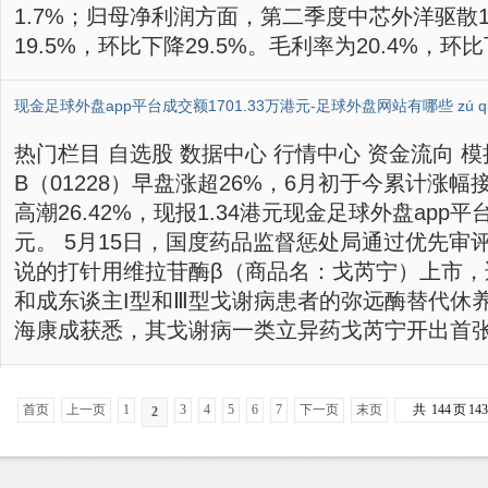
1.7%；归母净利润方面，第二季度中芯外洋驱散1
19.5%，环比下降29.5%。毛利率为20.4%，环比下降
热门栏目 自选股 数据中心 行情中心 资金流向 模
B（01228）早盘涨超26%，6月初于今累计涨幅
高潮26.42%，现报1.34港元现金足球外盘app平台
元。 5月15日，国度药品监督惩处局通过优先审
说的打针用维拉苷酶β（商品名：戈芮宁）上市，
和成东谈主I型和Ⅲ型戈谢病患者的弥远酶替代休
海康成获悉，其戈谢病一类立异药戈芮宁开出首张处
首页
上一页
1
3
4
5
6
7
下一页
末页
共
144
页
143
2