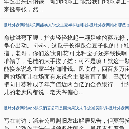
年造出来的钢铁，摊到地球上 能给我们地球罩上
来挺夸张，然...
俞敏洪弯下腰，指尖轻轻捻起一颗足够的葵花籽
掌心出动。 乖乖，这瓜子长得跟金豆子似的！他
指，老哥，你们这'太阳花'可比种金子还来钱快啊
堆褶子，毛糙的大手搓了搓：可不是嘛！就这一
能换东说念主家半杯咖啡钱。风吹过，四百多万
腾的场面让在场面有东说念主都看直了眼。巴彦
把向日葵种成了年产值近两百亿的金色银行。 北
儿的老庶民都说，老天爷偏心...
写在前边：淌若公司照旧发出解雇见告，但莫得
员，导致你无法告成领取休闲金，最初不要着急