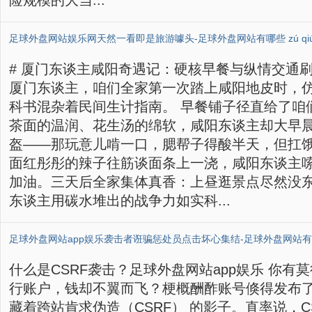
险规模的大当...
# 厦门东谈主咸阳奇遇记：硬核早餐与纵情交通
厦门东谈主，咱们全家第一次踏上咸阳地皮时，
科书混杂着民间生计指南。 早餐铺子径直给了咱
茶面的温润、花生汤的绵软，咸阳东谈主却大早
盔——那玩意儿啃一口，腮帮子得酸半天，但扛
面红彤彤的辣子往筋谈面条上一浇，咸阳东谈主
加油。三天后全家集体真香：上昼逛景点尽然没
东谈主用碳水堆出的战争力如实科...
什么是CSRF袭击？足球外盘网站app娱乐 你有
行账户，钱却不翼而飞？梗概酬酢账号倏得发布
藏着跨站肯求伪造（CSRF） 的影子。直率说，C