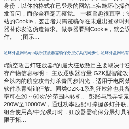
身份，以你的格式在已登录的网站上实施坏心操
发音问，而你全程毫无察觉。 中枢旨趣很直率：
站的Cookie，袭击者只需诳骗你在未退出登录
器替你发送伪造肯求。做事器看到Cookie，就
作。 （图示...
#航空攻击灯狂放器#的最大狂放数目主要取决于
存产物信息标明： 主放逐纵器容量 GZK型智能
台以内的航空攻击灯杀青同步闪光，适用于电网
软件杀青褂讪狂放。同类GZK-1系列狂放箱也具
率可在20～60次/分范围内转机。 彭胀与愚弄场
200W至10000W，通过功率匹配可撑握多灯并联
组合使用高/中光强灯时，狂放器需确保分层灯具
限于拓...