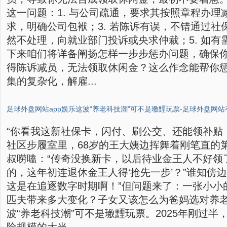
这一问题：1. 与公司疏通，要求其按照章程办理减
求，明确公司包袱；3. 若陈诉有误，不错通过社保
然不处理，向就业部门投诉或央求仲裁；5. 如
下来咱们将详备阐扬怎样一步步惩办问题，确保你
得陈诉减员，无法领取休闲金？这么作念能帮你惩
集的复杂化，解雇...
“你看我这新社保卡，闪付、刷公交、还能领补贴
社区步履室里，68岁的王大姨边挥舞着刚笔直的
叔唠嗑：“传奇没换新卡，以后待业金王人不好领了
的，这年初连退休金王人得‘抢先一步’？”谁知傍
这是在追逐数字时期啊！”但问题来了：一张小小
匹夫带来多大变化？子女又该怎么为爸妈选对养老
波“养老科技潮”可不是璷黫玩票。2025年刚过